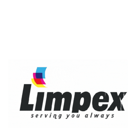
Histoire et évolution de RocketPlay Casino depuis 2026
Страховка ставки в Мелбет: секреты, лайфхаки и
что ждать в 2026
Мелбет на Андроид 2026: качай приложение без
заморочек и лови кайф от ставок
Casumo Kasino Untersuchung: 100 Prämie, 50 Eye of
Horus Spiel zum Spaß Freispiele 2026
Casumo Fire Joker 150 kostenlose Spins Bewertungen
Kasino Review 2026: Provision
Recent Comments
No comments to show.