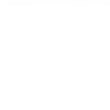
Archives
February 2026
January 2026
December 2025
October 2025
August 2025
July 2025
June 2025
May 2025